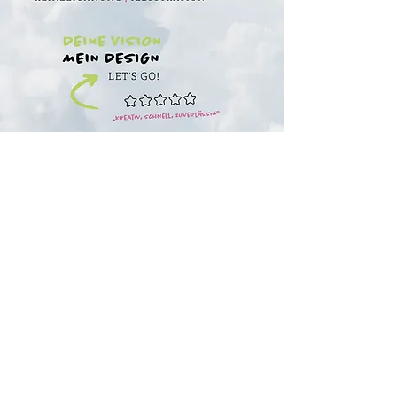
3 schritte zum top design
1. Grafikdesign Leonie Commes
buchen
2.
Entspannen
– während ich Deine Vision kreativ umsetze
3.
Auffallen
– mit den stärksten Designs in Deiner Region
Langenfeld – Monheim – Leverkusen – Köln – Düsseldorf – Solingen – Hilden
Impressum
© 2026 Leonie Commes