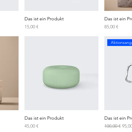
Das ist ein Produkt
Das ist ein P
Preis
Preis
15,00 €
85,00 €
Aktionsan
Das ist ein Produkt
Das ist ein P
Preis
Standardprei
Sale-
45,00 €
100,00 €
95,0