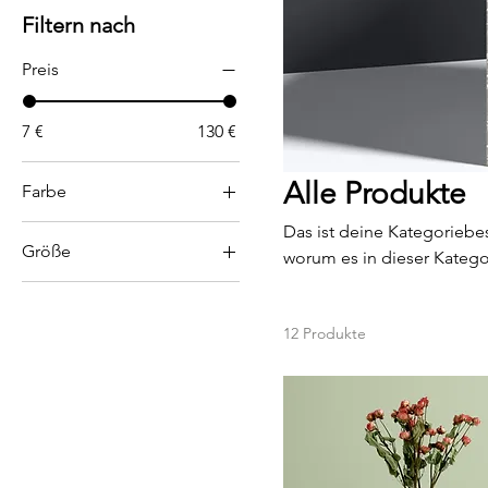
Filtern nach
Preis
7 €
130 €
Alle Produkte
Farbe
Das ist deine Kategoriebe
Größe
worum es in dieser Katego
250 ml
500 ml
12 Produkte
80 ml
Einheitsgröße
L
M
S