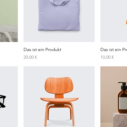
Das ist ein Produkt
Das ist ein P
Preis
Preis
20,00 €
10,00 €