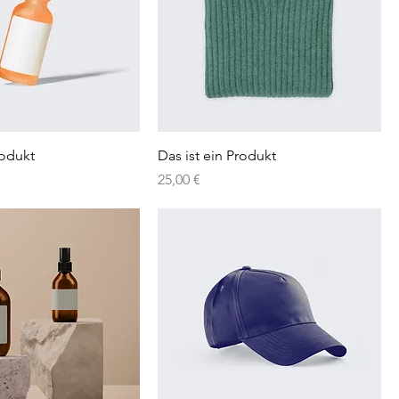
rodukt
Das ist ein Produkt
Preis
25,00 €