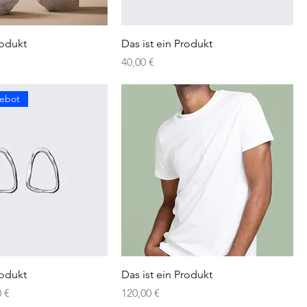
rodukt
Das ist ein Produkt
Preis
40,00 €
gebot
rodukt
Das ist ein Produkt
s
Preis
Preis
0 €
120,00 €