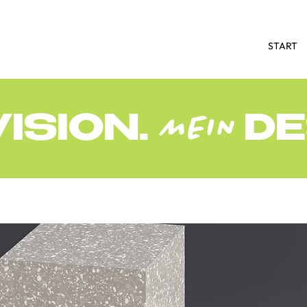
START
MEIN
ISION.
DE